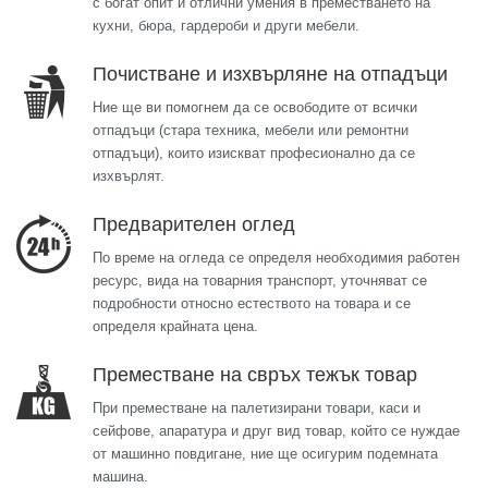
с богат опит и отлични умения в преместването на
кухни, бюра, гардероби и други мебели.
Почистване и изхвърляне на отпадъци
Ние ще ви помогнем да се освободите от всички
отпадъци (стара техника, мебели или ремонтни
отпадъци), които изискват професионално да се
изхвърлят.
Предварителен оглед
По време на огледа се определя необходимия работен
ресурс, вида на товарния транспорт, уточняват се
подробности относно естеството на товара и се
определя крайната цена.
Преместване на свръх тежък товар
При преместване на палетизирани товари, каси и
сейфове, апаратура и друг вид товар, който се нуждае
от машинно повдигане, ние ще осигурим подемната
машина.