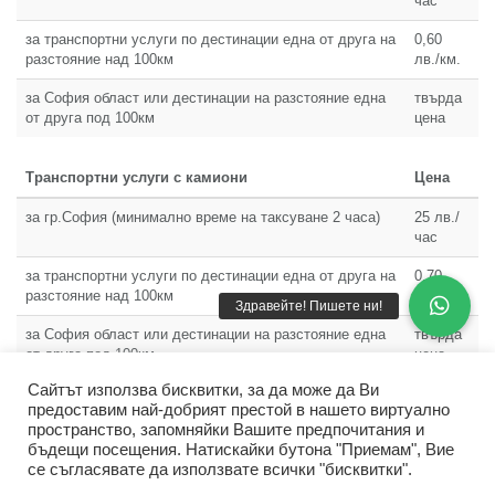
час
за транспортни услуги по дестинации една от друга на
0,60
разстояние над 100км
лв./км.
за София област или дестинации на разстояние една
твърда
от друга под 100км
цена
Транспортни услуги с камиони
Цена
за гр.София (минимално време на таксуване 2 часа)
25 лв./
час
за транспортни услуги по дестинации една от друга на
0,70
разстояние над 100км
лв./км.
за София област или дестинации на разстояние една
твърда
от друга под 100км
цена
Сайтът използва бисквитки, за да може да Ви
предоставим най-добрият престой в нашето виртуално
пространство, запомняйки Вашите предпочитания и
бъдещи посещения. Натискайки бутона "Приемам", Вие
се съгласявате да използвате всички "бисквитки".