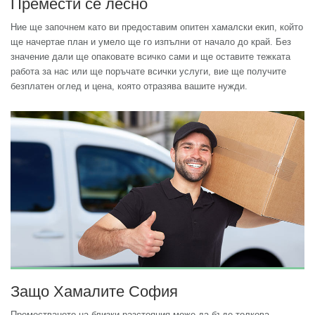
Премести се лесно
Ние ще започнем като ви предоставим опитен хамалски екип, който
ще начертае план и умело ще го изпълни от начало до край. Без
значение дали ще опаковате всичко сами и ще оставите тежката
работа за нас или ще поръчате всички услуги, вие ще получите
безплатен оглед и цена, която отразява вашите нужди.
Защо Хамалите София
Преместването на близки разстояния може да бъде толкова